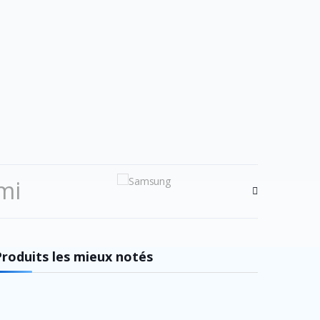
mi
Ni
Produits les mieux notés