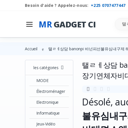
Besoin d'aide ? Appelez-nous:
+225 0707477447
Search
MR
GADGET CI
Accueil
탤ㄹㅔ상담 banonpi 바넌피선불유심내
탤ㄹㅔ상담 b
les catégories
장기연체자비
MODE
Électroménager
Désolé, au
Electronique
불유심내구
Informatique
Jeux-Vidéo