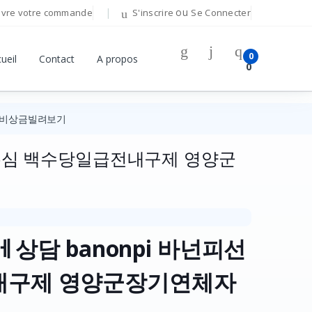
ou
ivre votre commande
S'inscrire
Se Connecter
0
ueil
Contact
A propos
0
 비상금빌려보기
불유심 백수당일급전내구제 영양군
ㅔ상담 banonpi 바넌피선
내구제 영양군장기연체자