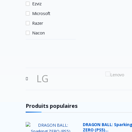
Ezviz
Microsoft
Razer
Nacon
Logitech
HP
MSI
Hori
LG
Owlenz
LDNIO
SanDisk
Produits populaires
Turtle Beach
Huawei
DRAGON BALL: Sparking
ZERO (PS5)...
Veger