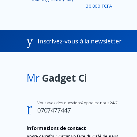
30.000 FCFA
Apple
Western Digital
Asus
Comfast
Inscrivez-vous à la newsletter
Acer
SkullCandy
JBL
Mr
Gadget Ci
BOSE
SONY
Beats ELectronics
Vous avez des questions? Appelez-nous 24/7!
Oculus
0707477447
TP-Link
Informations de contact
Philips
Angré carrefour Oscar En face du Café de Paris