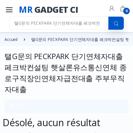
MR
GADGET CI
0
Accueil
탤G문의 PECKPARK 단기연체자대출 페크박컨설팅
탤G문의 PECKPARK 단기연체자대출
페크박컨설팅 햇살론유스통신연체 종
로구직장인연체자급전대출 주부무직
자대출
Filters
Désolé, aucun résultat