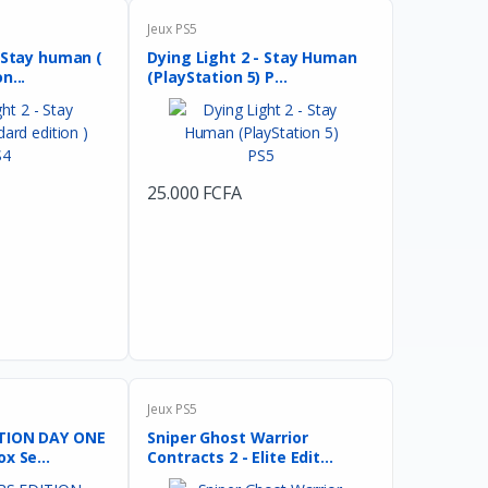
Jeux PS5
- Stay human (
Dying Light 2 - Stay Human
n...
(PlayStation 5) P...
25.000 FCFA
Jeux PS5
TION DAY ONE
Sniper Ghost Warrior
x Se...
Contracts 2 - Elite Edit...