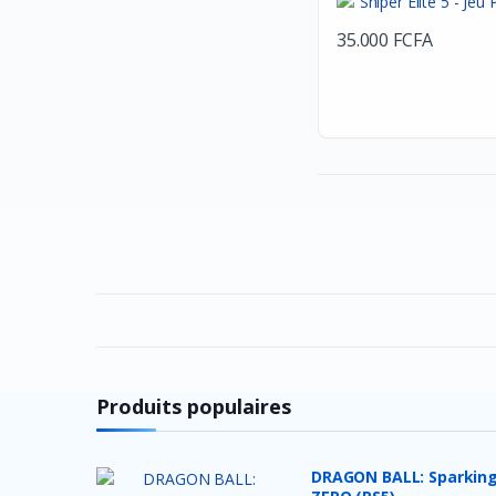
HyperX
35.000 FCFA
Seagate
Toshiba
Meetion
Byintek
Wacom
Dell
SteelSeries
Harman kardon
Nvidia
Baofeng
Produits populaires
Google
Jcpal
DRAGON BALL: Sparking
Lexar