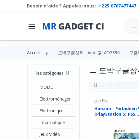
Besoin d'aide ? Appelez-nous:
+225 0707477447
Mr
Gadget Ci
Search
MR
GADGET CI
Les Categories
Liste de souhaits
Accueil
ㅡ 도박구글상위 - ㅌㄹ @LAO2390 ㅡ -
Comparer
ㅡ 도박구글상위
Se connecter
les catégories
S'inscrire
MODE
Électroménager
Jeux PS5
Horizon - Forbidden
Electronique
(PlayStation 5) PS5...
Informatique
Jeux-Vidéo