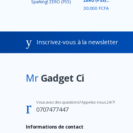
ZERO (PS5)...
Crucial
30.000 FCFA
Nokia
Intel
Thermaltake
Inscrivez-vous à la newsletter
DEEP COOL
Redragon
Energizer
Mr
Gadget Ci
Alcatel
Havit
DURACELL
Vous avez des questions? Appelez-nous 24/7!
ANSMANN
0707477447
VARTA
Motospeed
Informations de contact