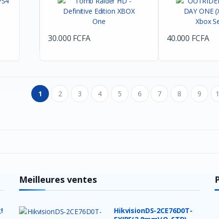
30.000 FCFA
40.000 FCFA
1
2
3
4
5
6
7
8
9
Meilleures ventes
!
HikvisionDS-2CE76D0T-