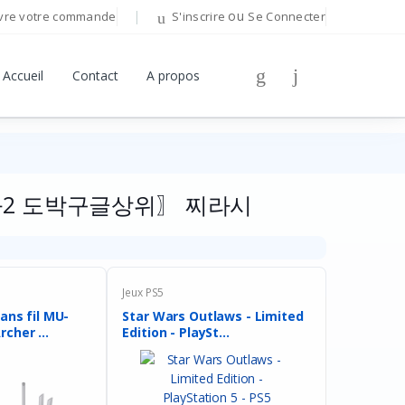
ou
vre votre commande
S'inscrire
Se Connecter
Bonjour!
Accueil
Contact
A propos
Connectez-vous pour gérer votre compte.
Adresse E-mail
효과2 도박구글상위〗 찌라시
Mot de passe
Mot de passe oublié ?
Jeux PS5
ans fil MU-
Star Wars Outlaws - Limited
Se Connecter
cher ...
Edition - PlaySt...
Vous n'avez pas de compte ?
S'inscrire
OU