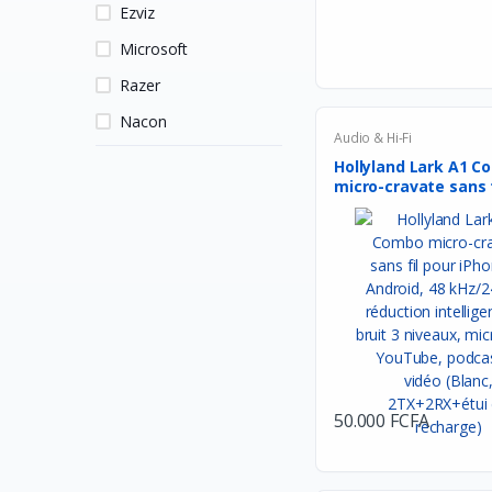
Ezviz
Microsoft
Razer
Nacon
Audio & Hi-Fi
Logitech
Hollyland Lark A1 
micro-cravate sans fi
HP
MSI
Hori
Owlenz
LDNIO
SanDisk
Turtle Beach
50.000 FCFA
Huawei
Veger