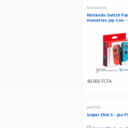
Apple
Accessoires
Nintendo Switch Pai
Western Digital
manettes Joy-Con - d
Asus
Comfast
Acer
SkullCandy
JBL
BOSE
40.000 FCFA
SONY
Beats ELectronics
Oculus
Jeux PS4
TP-Link
Sniper Elite 5 - Jeu PS
Philips