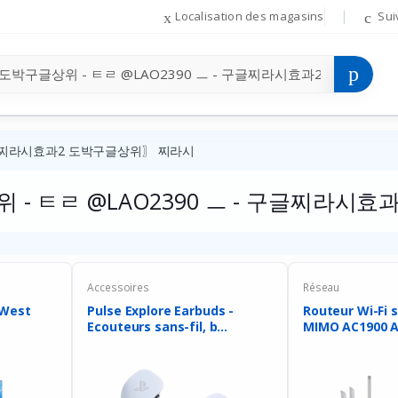
Localisation des magasins
Sui
 구글찌라시효과2 도박구글상위〗 찌라시
 - ㅌㄹ @LAO2390 ㅡ - 구글찌라시
Accessoires
Réseau
 West
Pulse Explore Earbuds -
Routeur Wi-Fi s
Ecouteurs sans-fil, b...
MIMO AC1900 Ar