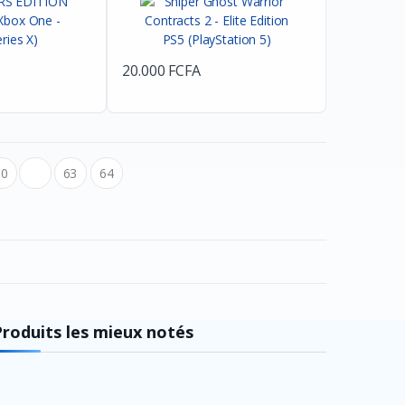
20.000 FCFA
10
...
63
64
Produits les mieux notés