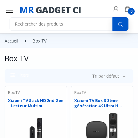
MR
GADGET CI
0
Accueil
Box TV
Box TV
Filters
Tri par défaut
Box TV
Box TV
Xiaomi TV Stick HD 2nd Gen
Xiaomi TV Box S 3ème
– Lecteur Multim...
génération 4K Ultra H...