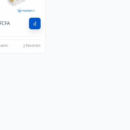
 FCFA
arer
Favories