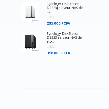
TP-Link
Synology DiskStation
DS223J serveur NAS de
s...
Philips
HyperX
235.000 FCFA
Seagate
Synology DiskStation
Toshiba
DS223 serveur NAS de
sto...
Meetion
Byintek
310.000 FCFA
Wacom
Dell
SteelSeries
Harman kardon
Nvidia
Baofeng
Google