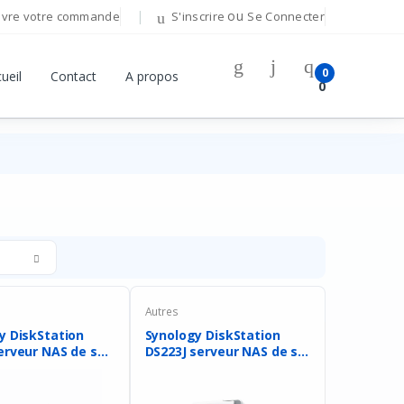
ou
ivre votre commande
S'inscrire
Se Connecter
Bonjour!
0
ueil
Contact
A propos
0
Connectez-vous pour gérer votre compte.
Adresse E-mail
Mot de passe
Mot de passe oublié ?
Autres
Se Connecter
y DiskStation
Synology DiskStation
423 serveur NAS de s...
DS223J serveur NAS de s...
Vous n'avez pas de compte ?
S'inscrire
OU