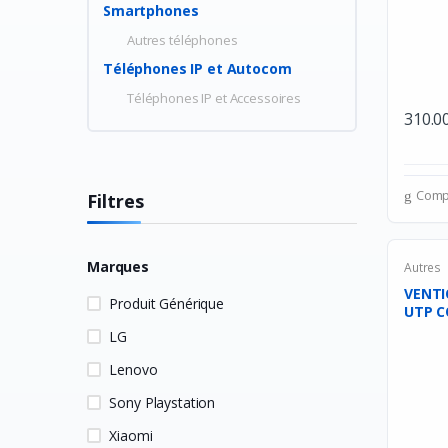
Smartphones
Autres téléphones
Téléphones IP et Autocom
Téléphones IP et Accessoires
310.0
Comp
Filtres
Marques
Autres
VENTI
Produit Générique
UTP C
FI...
LG
Lenovo
Sony Playstation
Xiaomi