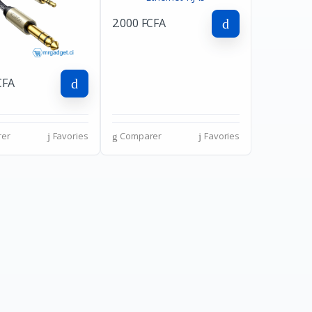
2.000 FCFA
CFA
er
Favories
Comparer
Favories