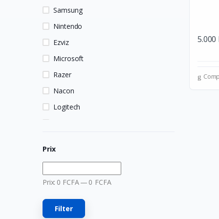
Samsung
Nintendo
5.000
Ezviz
Microsoft
Razer
Comp
Nacon
Logitech
HP
MSI
Prix
Hori
Owlenz
Prix:
0
FCFA
—
0
FCFA
LDNIO
SanDisk
Filter