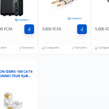
00 FCFA
5.000 FCFA
5.000 F
arer
Favories
Comparer
Favories
Compar
ON IDDR0-100 CAT6
ONNECTEUR RJ45