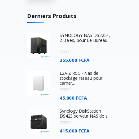
Turtle Beach
Huawei
Derniers Produits
Veger
Apple
SYNOLOGY NAS DS225+,
2 Baies, pour Le Bureau
Western Digital
...
Asus
355.000 FCFA
Comfast
Acer
EZVIZ R5C - Nas de
stockage reseau pour
SkullCandy
camer...
JBL
45.000 FCFA
BOSE
Synology DiskStation
SONY
DS423 serveur NAS de s...
Beats ELectronics
415.000 FCFA
Oculus