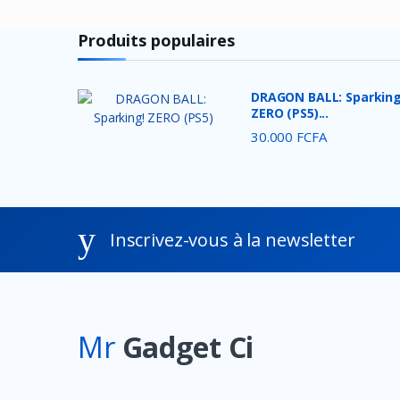
Jcpal
Produits populaires
Lexar
Crucial
DRAGON BALL: Sparking
ZERO (PS5)...
Nokia
30.000 FCFA
Intel
Thermaltake
DEEP COOL
Redragon
Inscrivez-vous à la newsletter
Energizer
Alcatel
Havit
Mr
Gadget Ci
DURACELL
ANSMANN