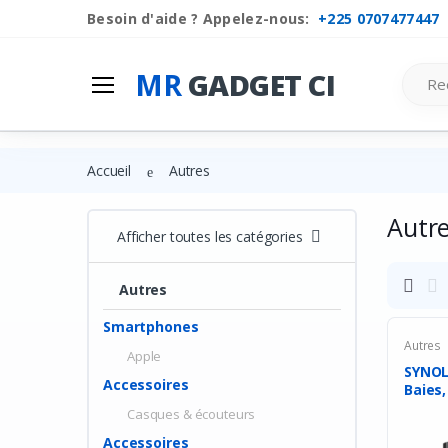
Besoin d'aide ? Appelez-nous:
+225 0707477447
Mr
Gadget Ci
Search
MR
GADGET CI
Les Categories
Liste de souhaits
Accueil
Autres
Comparer
Autr
Se connecter
Afficher toutes les catégories
S'inscrire
Autres
Smartphones
Autres
Apple
SYNOL
Accessoires
Baies,
Casques & écouteurs
Accessoires