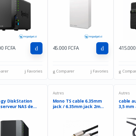
00 FCFA
45.000 FCFA
415.000
arer
Favories
Comparer
Favories
Compar
Autres
Autres
ogy DiskStation
Mono TS cable 6.35mm
cable a
 serveur NAS de
jack / 6.35mm jack 2m
3,5 mm à
Ca...