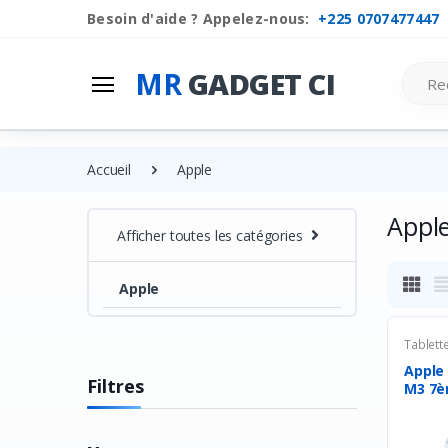
Besoin d'aide ? Appelez-nous:
+225 0707477447
Search
MR
GADGET CI
Accueil
Apple
Appl
Afficher toutes les catégories
Apple
Tablett
Apple 
Filtres
M3 