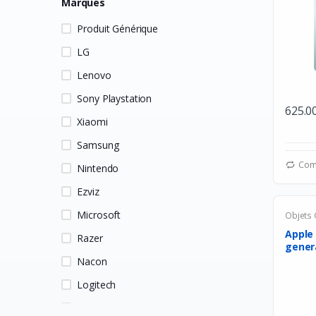
Marques
Produit Générique
LG
Lenovo
Sony Playstation
625.0
Xiaomi
Samsung
Com
Nintendo
Ezviz
Microsoft
Objets
Apple
Razer
genera
parleur
Nacon
Logitech
HP