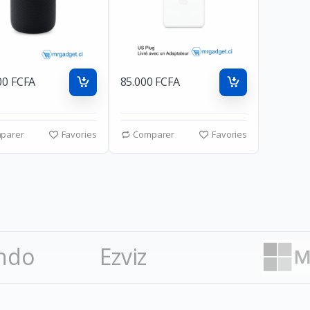
00 FCFA
85.000 FCFA
parer
Favories
Comparer
Favories
ndo
Ezviz