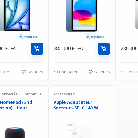
00 FCFA
280.000 FCFA
280.000
parer
Favories
Comparer
Favories
Compa
 Connectés & Domotique
Accessoires
 HomePod (2nd
Apple Adaptateur
tion) - Haut-
Secteur USB-C 140 W -
...
Charge...