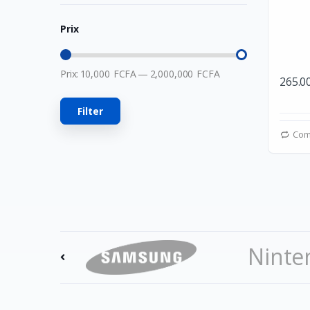
MSI
Prix
Hori
Owlenz
Prix:
10,000
FCFA
—
2,000,000
FCFA
265.0
LDNIO
SanDisk
Filter
Turtle Beach
Com
Huawei
Veger
Apple
Western Digital
Asus
Ninte
Comfast
Acer