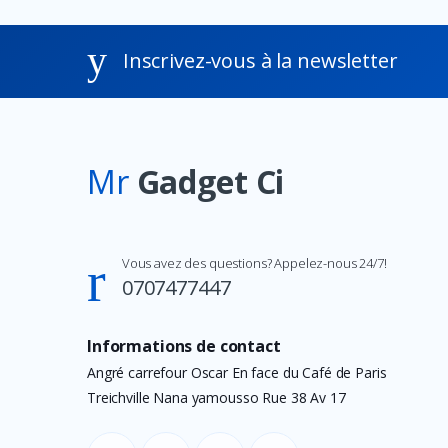
Energizer
Inscrivez-vous à la newsletter
Alcatel
Havit
DURACELL
ANSMANN
Mr
Gadget Ci
VARTA
Motospeed
UGREEN
Vous avez des questions? Appelez-nous 24/7!
0707477447
HikVision
Epson
Informations de contact
Transcend
Angré carrefour Oscar En face du Café de Paris
Premax
Treichville Nana yamousso Rue 38 Av 17
PTZVISION