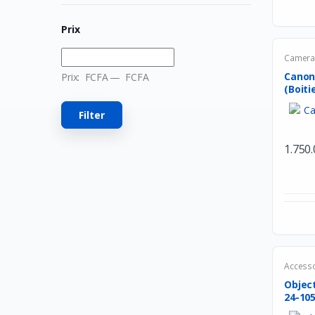
MSI
Prix
Hori
Camera 
Owlenz
Canon 
Prix:
FCFA
—
FCFA
LDNIO
(Boitie
SanDisk
Filter
Turtle Beach
1.750
Huawei
Veger
Apple
Western Digital
Asus
Accesso
Comfast
Objec
Acer
24-105