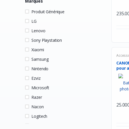
Marques
Produit Générique
235.0
LG
Lenovo
Sony Playstation
Xiaomi
Accesso
Samsung
CANON
pour a
Nintendo
Ezviz
Microsoft
Razer
25.00
Nacon
Logitech
HP