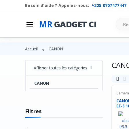
Besoin d'aide ? Appelez-nous:
+225 0707477447
Mr
Gadget Ci
Search
MR
GADGET CI
Les Categories
Liste de souhaits
Accueil
CANON
Comparer
CAN
Se connecter
Afficher toutes les catégories
S'inscrire
CANON
Camera 
CANON
EF-S 1
Filtres