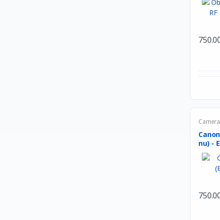
SkullCandy
JBL
BOSE
750.0
SONY
Beats ELectronics
Oculus
TP-Link
Philips
Camera 
HyperX
Canon
nu) - 
Seagate
Toshiba
Meetion
750.0
Byintek
Wacom