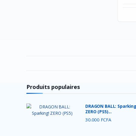
Dell
SteelSeries
Harman kardon
Nvidia
Baofeng
Google
Jcpal
Lexar
Crucial
Produits populaires
Nokia
Intel
DRAGON BALL: Sparking
ZERO (PS5)...
Thermaltake
30.000 FCFA
DEEP COOL
Redragon