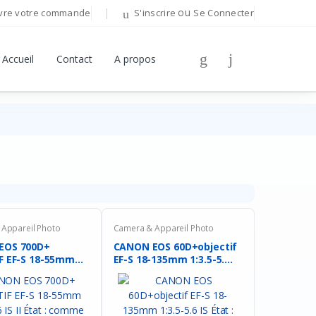
ou
vre votre commande
S'inscrire
Se Connecter
Bonjour!
Accueil
Contact
A propos
Connectez-vous pour gérer votre compte.
Adresse E-mail
Mot de passe
Mot de passe oublié ?
Appareil Photo
Camera & Appareil Photo
EOS 700D+
CANON EOS 60D+objectif
Se Connecter
F EF-S 18-55mm
EF-S 18-135mm 1:3.5-5....
.
Vous n'avez pas de compte ?
S'inscrire
OU