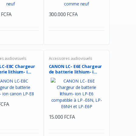
Facebook
Google
 FCFA
300.000 FCFA
es audiovisuels
Accessoires audiovisuels
LC-E8C Chargeur
CANON LC- E6E Chargeur
de batterie lithium- i...
de batterie lithium- i...
FCFA
15.000 FCFA