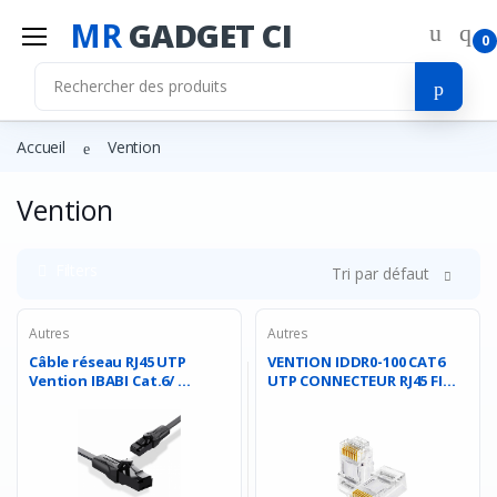
MR
GADGET CI
0
Accueil
Vention
Vention
Filters
Tri par défaut
Autres
Autres
Câble réseau RJ45 UTP
VENTION IDDR0-100 CAT6
Vention IBABI Cat.6/ ...
UTP CONNECTEUR RJ45 FI...