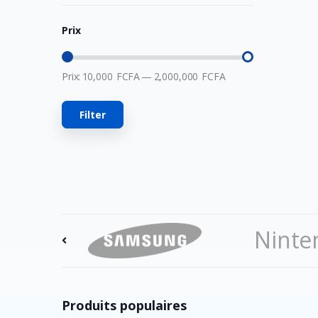
MSI
Prix
Hori
Owlenz
Prix:
10,000
FCFA
—
2,000,000
FCFA
LDNIO
SanDisk
Filter
Turtle Beach
Huawei
Veger
Apple
Western Digital
Ninte
Asus
Comfast
Acer
Produits populaires