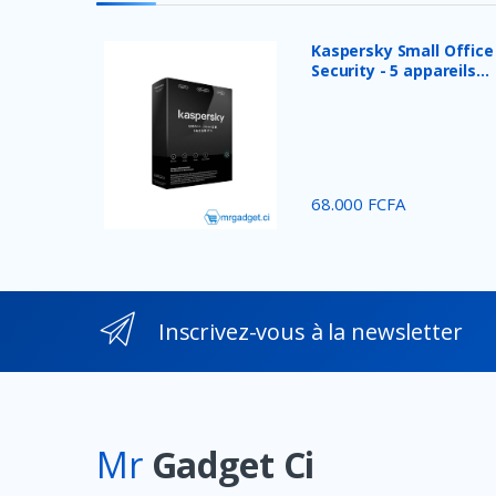
SkullCandy
JBL
Kaspersky Small Office
Security - 5 appareils...
BOSE
SONY
Beats ELectronics
Oculus
68.000 FCFA
TP-Link
Philips
HyperX
Inscrivez-vous à la newsletter
Seagate
Toshiba
Meetion
Byintek
Mr
Gadget Ci
Wacom