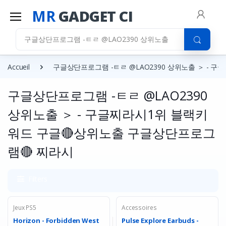
MR
GADGET CI
Mr
Gadget Ci
Bonjour!
Connectez-vous pour gérer votre compte.
Les Categories
Accueil
구글상단프로그램 -ㅌㄹ @LAO2390 상위노출 ＞ - 
Liste de souhaits
Adresse E-mail
구글상단프로그램 -ㅌㄹ @LAO2390
Comparer
상위노출 ＞ - 구글찌라시1위 블랙키
Se connecter
Mot de passe
워드 구글🔴상위노출 구글상단프로그
S'inscrire
램🔴 찌라시
Mot de passe oublié ?
Se Connecter
Filters
Vous n'avez pas de compte ?
S'inscrire
Jeux PS5
Accessoires
Horizon - Forbidden West
Pulse Explore Earbuds -
OU